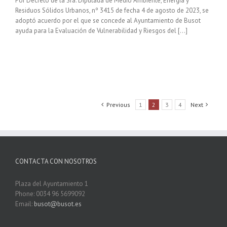
Por Decreto de la Sra. Diputada de Medio Ambiente, Energía y
Residuos Sólidos Urbanos, nº 3415 de fecha 4 de agosto de 2023, se
adoptó acuerdo por el que se concede al Ayuntamiento de Busot
ayuda para la Evaluación de Vulnerabilidad y Riesgos del […]
Previous
1
2
3
4
Next
CONTACTA CON NOSOTROS
Plaza del Ayuntamiento 1
Phone: 0034 96 5699092
Email:
busot@busot.es