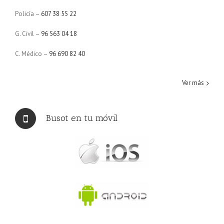
Policía –
607 38 55 22
G. Civil –
96 563 04 18
C. Médico –
96 690 82 40
Ver más
Busot en tu móvil