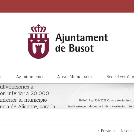
t
Ayuntamiento
Áreas Municipales
Sede Electróni
subvenciones a
ón inferior a 20.000
 inferior al municipio
N/Ref.: Exp. 916/2023. Convocatoria de s
cia de Alicante, para la
habitantes, entidades de ámbito territorial infer
cial dirigidas a colectivos
para la realización de actividades de promoción 
ento y vehículos, anualidad
Previous
Next