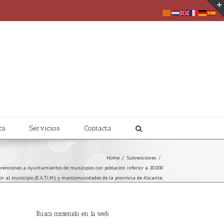
ca
Servicios
Contacta
Home
/
Subvenciones
/
ubvenciones a Ayuntamientos de municipios con población inferior a 20.000
ior al municipio (E.A.T.I.M.) y mancomunidades de la provincia de Alicante,
social dirigidas a colectivos vulnerables y la adquisición de equipamiento
y vehículos, anualidad 2023
Busca contenido en la web