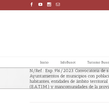
Inicio
InfoBusot
Turismo Buso
N/Ref.: Exp. 916/2023. Convocatoria de 
Ayuntamientos de municipios con poblaci
habitantes, entidades de ámbito territorial
(E.A.T.I.M.) y mancomunidades de la provin
realización de actividades de promoción so
vulnerables y la adquisición de equipami
2023