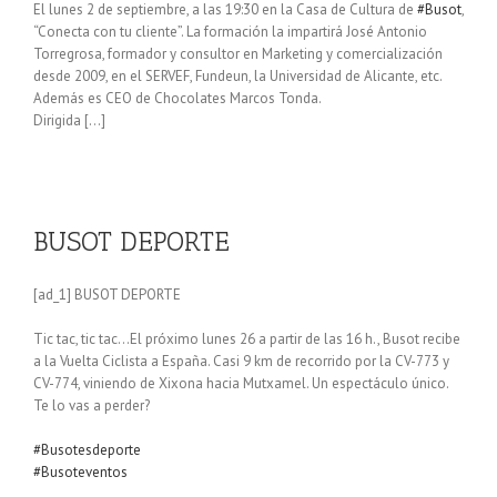
El lunes 2 de septiembre, a las 19:30 en la Casa de Cultura de
#Busot
,
“Conecta con tu cliente”. La formación la impartirá José Antonio
Torregrosa, formador y consultor en Marketing y comercialización
desde 2009, en el SERVEF, Fundeun, la Universidad de Alicante, etc.
Además es CEO de Chocolates Marcos Tonda.
Dirigida […]
BUSOT DEPORTE
[ad_1] BUSOT DEPORTE
Tic tac, tic tac…El próximo lunes 26 a partir de las 16 h., Busot recibe
a la Vuelta Ciclista a España. Casi 9 km de recorrido por la CV-773 y
CV-774, viniendo de Xixona hacia Mutxamel. Un espectáculo único.
Te lo vas a perder?
#Busotesdeporte
#Busoteventos