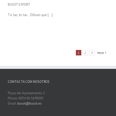
BUSOT ESPORT
Tic tac, tic tac…Dilluns que […]
1
2
3
Next
CONTACTA CON NOSOTROS
Plaza del Ayuntamiento 1
Phone: 0034 96 5699092
Email:
busot@busot.es