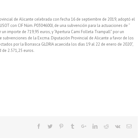
ovincial de Alicante celebrada con fecha 16 de septiembre de 2019, adoptó el
OT con CIF Núm. P0304600J, de una subvención para la actuaciones de “
or un importe de 719,95 euros, y “Apertura Cami Folleta Trampall” por un
de subvenciones de la Excma. Diputación Provincial de Alicante a favor de los
ctados por la Borrasca GLORIA acaecida los días 19 al 22 de enero de 2020”,
d de 2.571,25 euros.