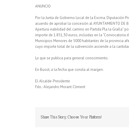
ANUNCIO
Por la Junta de Gobierno Local de la Excma. Diputación Pr
acuerdo de aprobar la concesión al AYUNTAMIENTO DE BUS
Apertura viabilidad del camino en Partida Pla la Gralla” p
importe de 1.851,30 euros, incluidas en la “Convocatoria 
Municipios Menores de 5000 habitantes de la provincia afe
cuyo importe total de la subvención asciende a la cantida
Lo que se publica para general conocimiento.
En Busot, a la fecha que consta al margen.
El Alcalde-Presidente
Fdo.: Alejandro Morant Climent
Share This Story, Choose Your Platform!