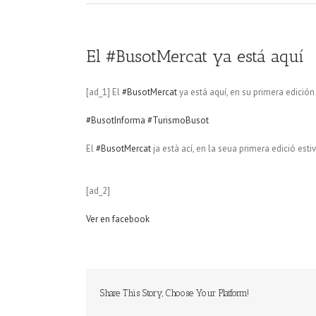
El #BusotMercat ya está aquí
[ad_1] El
#BusotMercat
ya está aquí, en su primera edició
#BusotInforma
#TurismoBusot
El
#BusotMercat
ja està ací, en la seua primera edició esti
[ad_2]
Ver en facebook
Share This Story, Choose Your Platform!