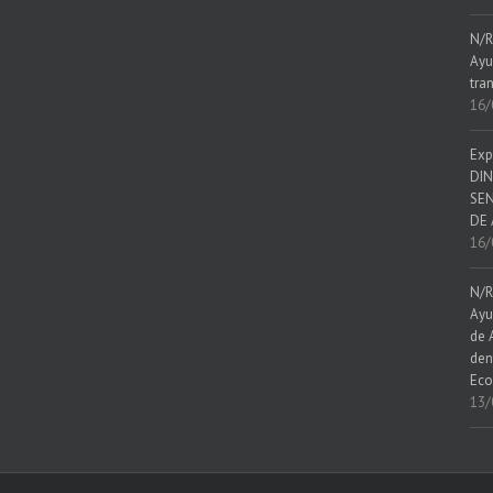
N/R
Ayu
tra
16/
Exp
DIN
SEN
DE 
16/
N/R
Ayu
de 
den
Eco
13/