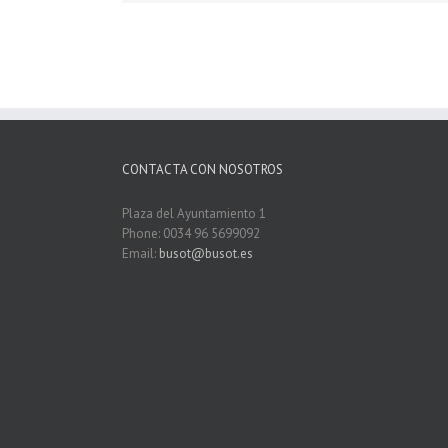
CONTACTA CON NOSOTROS
Plaza del Ayuntamiento 1
Phone: 0034 96 5699092
Email:
busot@busot.es