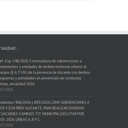
TUALIDAD …
ef.: Exp. 548/2026. Convocatoria de subvenciones a
ntamientos y entidades de ámbito territorial inferior al
icipio (E.A.T.I.M.) de la provincia de Alicante con destino
rogramas y actividades en prevención de conductas
ctivas, anualidad 2026.
07/2026
edientes: 906/2026 y 803/2026 CONV. SUBVENCIONES A
OS Y ELM PROV. ALICANTE, PARA REALIZAR DIVERSAS
UACIONES CAMINOS TIT. MUNICIPAL EJECUTAR POR
OS. 2026. LÍNEAS A, B Y C
07/2026