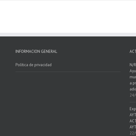
INFORMACION GENERAL
AC
Política de privacidad
N/R
Ayu
mun
a p
adi
24/
Exp
AYT
ACT
AYT
22/