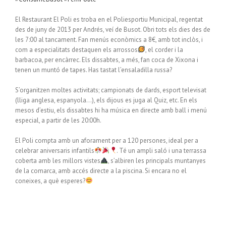
El Restaurant El Poli es troba en el Poliesportiu Municipal, regentat
des de juny de 2013 per Andrés, veí de Busot. Obri tots els dies des de
les 7:00 al tancament. Fan menús econòmics a 8€, amb tot inclòs, i
com a especialitats destaquen els arrossos
, el corder i la
barbacoa, per encàrrec. Els dissabtes, a més, fan coca de Xixona i
tenen un muntó de tapes. Has tastat l’ensaladilla russa?
S’organitzen moltes activitats; campionats de dards, esport televisat
(lliga anglesa, espanyola…), els dijous es juga al Quiz, etc. En els
mesos d’estiu, els dissabtes hi ha música en directe amb ball i menú
especial, a partir de les 20:00h.
El Poli compta amb un aforament per a 120 persones, ideal per a
celebrar aniversaris infantils
. Té un ampli saló i una terrassa
coberta amb les millors vistes
, s’albiren les principals muntanyes
de la comarca, amb accés directe a la piscina. Si encara no el
coneixes, a què esperes?