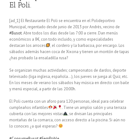
El Poli.
[ad_1] El Restaurante El Poli se encuentra en el Polideportivo
Municipal, regentado desde junio de 2013 por Andrés, vecino de
#Busot
. Abre todos los días desde las 7:00 a cierre. Dan menús
económicos a 8€, con todo incluido, y como especialidades
destacan los arroces
, el cordero y la barbacoa, por encargo. Los
sábados además hacen coca de Xixona y tienen un montón de tapas
¿has probado la ensaladilla rusa?
Se organizan muchas actividades; campeonatos de dardos, deporte
televisado (liga inglesa, española…), los jueves se juega al Quiz, etc.
En los meses de verano los sábados hay música en directo con baile
y menú especial, a partir de las 20:00h.
El Poli cuenta con un aforo para 120 personas, ideal para celebrar
cumpleaños infantiles
. Tiene un amplio salón y una terraza
cubierta con las mejores vistas
, se divisan las principales
montañas de la comarca, con acceso directo a la piscina. Si aún no
lo conoces ¿a qué esperas?
#ConsumeBusot
#FemPoble