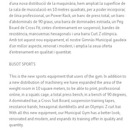
d’una nova distribució de la maquinària, hem ampliat la superfície de
la sala de musculació en 10 metres quadrats, per a poder incorporar,
de línia professional, un Power Rack, un banc de press total, un banc
d’abdominals de 90 graus, una barra de dominades estriada, un Peg
Board de Cross Fit, cintes d’entrenament en suspensió, bandes de
resistència, mancuernas hexagonals i una barra Curl Z olímpica.
Amb tot aquest nou equipament, el nostre Gimnàs Municipal gaudeix
d’un millor aspecte, renovat i modern, i amplia la seua oferta
d’entrenament en qualitat i quantitat.
BUSOT SPORTS
This is the new sports equipment that users of the gym. In addition to
a new distribution of machinery, we have expanded the area of ​​the
weight room in 10 square meters, to be able to print, professional
online, in a squats cage, a total press bench, in a bench of 90 degrees,
A dominated bar, a Cross Suit Board, suspension training tapes,
resistance bands, hexagonal dumbbells and an Olympic Z curl bar.
With all this new equipment, our Municipal Gym has a better look,
renovated and modern, and expands its training offer in quality and
quantity.