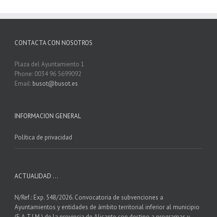
CONTACTA CON NOSOTROS
Plaza del Ayuntamiento 1
Phone: 0034 96 5699092
Email:
busot@busot.es
INFORMACION GENERAL
Política de privacidad
ACTUALIDAD …
N/Ref.: Exp. 548/2026. Convocatoria de subvenciones a
Ayuntamientos y entidades de ámbito territorial inferior al municipio
(E.A.T.I.M.) de la provincia de Alicante con destino a programas y