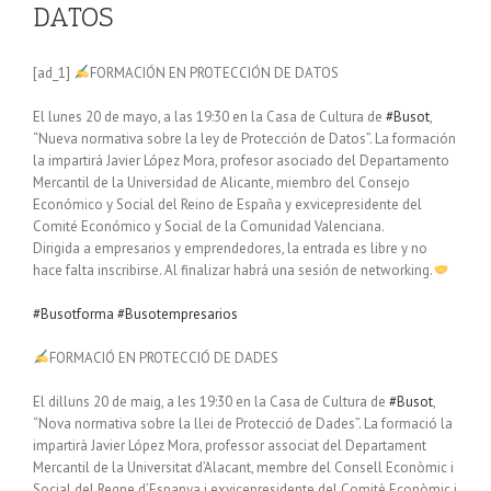
DATOS
[ad_1]
FORMACIÓN EN PROTECCIÓN DE DATOS
El lunes 20 de mayo, a las 19:30 en la Casa de Cultura de
#Busot
,
“Nueva normativa sobre la ley de Protección de Datos”. La formación
la impartirá Javier López Mora, profesor asociado del Departamento
Mercantil de la Universidad de Alicante, miembro del Consejo
Económico y Social del Reino de España y exvicepresidente del
Comité Económico y Social de la Comunidad Valenciana.
Dirigida a empresarios y emprendedores, la entrada es libre y no
hace falta inscribirse. Al finalizar habrá una sesión de networking.
#Busotforma
#Busotempresarios
FORMACIÓ EN PROTECCIÓ DE DADES
El dilluns 20 de maig, a les 19:30 en la Casa de Cultura de
#Busot
,
“Nova normativa sobre la llei de Protecció de Dades”. La formació la
impartirà Javier López Mora, professor associat del Departament
Mercantil de la Universitat d’Alacant, membre del Consell Econòmic i
Social del Regne d’Espanya i exvicepresidente del Comitè Econòmic i