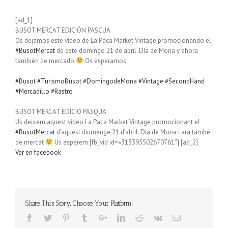
[ad_1]
BUSOT MERCAT EDICIÓN PASCUA
Os dejamos este vídeo de La Paca Market Vintage promocionando el
#BusotMercat
de este domingo 21 de abril. Día de Mona y ahora
también de mercado
Os esperamos.
#Busot
#TurismoBusot
#DomingodeMona
#Vintage
#SecondHand
#Mercadillo
#Rastro
BUSOT MERCAT EDICIÓ PASQUA
Us deixem aquest vídeo La Paca Market Vintage promocionant el
#BusotMercat
d’aquest diumenge 21 d’abril. Dia de Mona i ara també
de mercat
Us esperem.[fb_vid id=»313395502670761″] [ad_2]
Ver en facebook
Share This Story, Choose Your Platform!