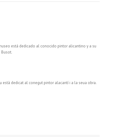
 museo está dedicado al conocido pintor alicantino y a su
e Busot.
u està dedicat al conegut pintor alacantí i a la seua obra.