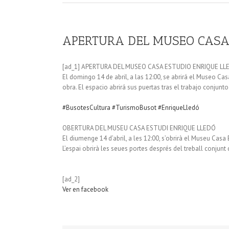
APERTURA DEL MUSEO CASA
[ad_1] APERTURA DEL MUSEO CASA ESTUDIO ENRIQUE LL
El domingo 14 de abril, a las 12:00, se abrirá el Museo Ca
obra. El espacio abrirá sus puertas tras el trabajo conjun
#BusotesCultura
#TurismoBusot
#EnriqueLledó
OBERTURA DEL MUSEU CASA ESTUDI ENRIQUE LLEDÓ
El diumenge 14 d’abril, a les 12:00, s’obrirà el Museu Casa 
L’espai obrirà les seues portes després del treball conjunt
[ad_2]
Ver en facebook