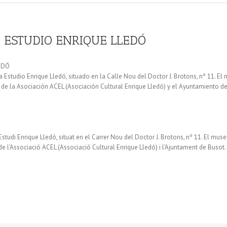
 ESTUDIO ENRIQUE LLEDÓ
EDÓ
sa Estudio Enrique Lledó, situado en la Calle Nou del Doctor J. Brotons, nº 11. El
to de la Asociación ACEL (Asociación Cultural Enrique Lledó) y el Ayuntamiento d
Estudi Enrique Lledó, situat en el Carrer Nou del Doctor J. Brotons, nº 11. El muse
 de l’Associació ACEL (Associació Cultural Enrique Lledó) i l’Ajuntament de Busot.