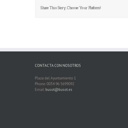
Share This Story, Choose Your Platform!
CONTACTA CON NOSOTROS
Plaza del Ayuntamiento 1
Phone: 0034 96 5699092
Email:
busot@busot.es