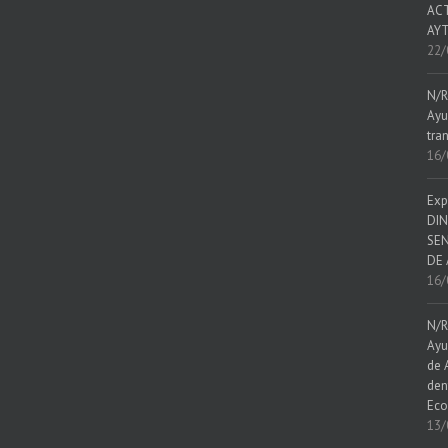
ACT
AYT
22/
N/R
Ayu
tra
16/
Exp
DIN
SEN
DE 
16/
N/R
Ayu
de 
den
Eco
13/