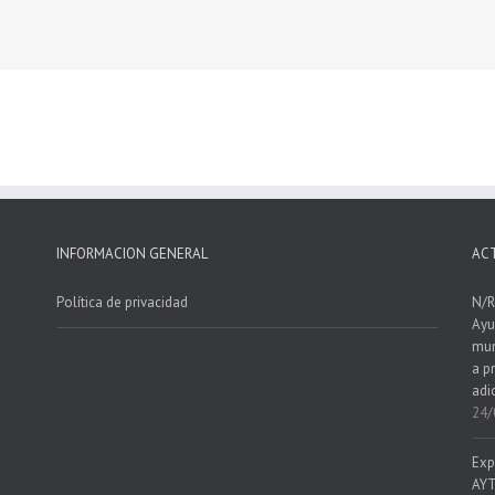
INFORMACION GENERAL
AC
Política de privacidad
N/R
Ayu
mun
a p
adi
24/
Exp
AYT