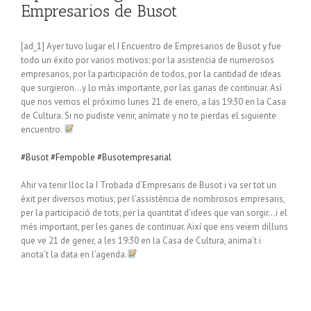
Empresarios de Busot
[ad_1] Ayer tuvo lugar el I Encuentro de Empresarios de Busot y fue
todo un éxito por varios motivos; por la asistencia de numerosos
empresarios, por la participación de todos, por la cantidad de ideas
que surgieron…y lo más importante, por las ganas de continuar. Así
que nos vemos el próximo lunes 21 de enero, a las 19:30 en la Casa
de Cultura. Si no pudiste venir, anímate y no te pierdas el siguiente
encuentro.
#Busot
#Fempoble
#Busotempresarial
Ahir va tenir lloc la I Trobada d’Empresaris de Busot i va ser tot un
èxit per diversos motius; per l’assistència de nombrosos empresaris,
per la participació de tots, per la quantitat d’idees que van sorgir…i el
més important, per les ganes de continuar. Així que ens veiem dilluns
que ve 21 de gener, a les 19:30 en la Casa de Cultura, anima’t i
anota’t la data en l’agenda.