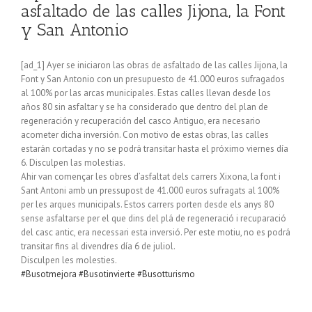
asfaltado de las calles Jijona, la Font
y San Antonio
[ad_1] Ayer se iniciaron las obras de asfaltado de las calles Jijona, la
Font y San Antonio con un presupuesto de 41.000 euros sufragados
al 100% por las arcas municipales. Estas calles llevan desde los
años 80 sin asfaltar y se ha considerado que dentro del plan de
regeneración y recuperación del casco Antiguo, era necesario
acometer dicha inversión. Con motivo de estas obras, las calles
estarán cortadas y no se podrá transitar hasta el próximo viernes día
6. Disculpen las molestias.
Ahir van començar les obres d’asfaltat dels carrers Xixona, la font i
Sant Antoni amb un pressupost de 41.000 euros sufragats al 100%
per les arques municipals. Estos carrers porten desde els anys 80
sense asfaltarse per el que dins del plá de regeneració i recuparació
del casc antic, era necessari esta inversió. Per este motiu, no es podrá
transitar fins al divendres día 6 de juliol.
Disculpen les molesties.
#Busotmejora
#Busotinvierte
#Busotturismo