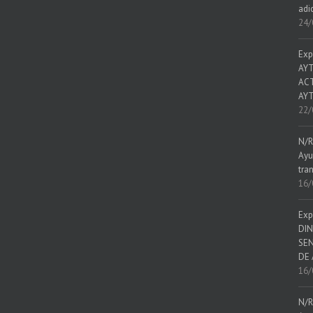
adi
24/
Exp
AYT
ACT
AYT
22/
N/R
Ayu
tra
16/
Exp
DIN
SEN
DE 
16/
N/R