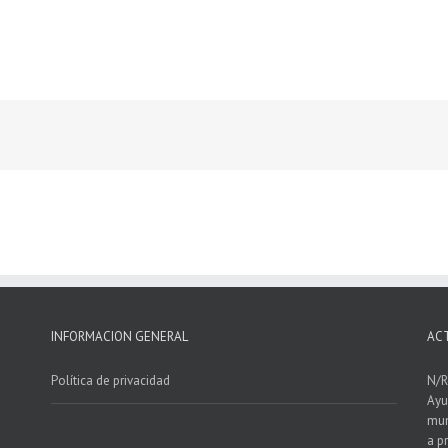
INFORMACION GENERAL
AC
Política de privacidad
N/R
Ayu
mun
a p