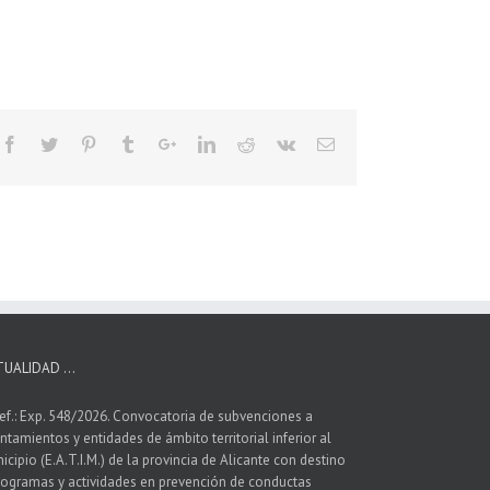
TUALIDAD …
ef.: Exp. 548/2026. Convocatoria de subvenciones a
ntamientos y entidades de ámbito territorial inferior al
icipio (E.A.T.I.M.) de la provincia de Alicante con destino
rogramas y actividades en prevención de conductas