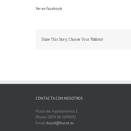
Ver en facebook
Share This Story, Choose Your Platform!
CONTACTA CON NOSOTROS
Plaza del Ayuntamiento 1
Phone: 0034 96 5699092
Email:
busot@busot.es