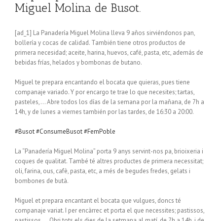
Miguel Molina de Busot.
[ad_1] La Panadería Miguel Molina lleva 9 años sirviéndonos pan,
bollería y cocas de calidad. También tiene otros productos de
primera necesidad; aceite, harina, huevos, café, pasta, etc, además de
bebidas frías, helados y bombonas de butano.
Miguel te prepara encantando el bocata que quieras, pues tiene
companaje variado. Y por encargo te trae lo que necesites; tartas,
pasteles,… Abre todos los días de la semana por la mañana, de 7h a
14h, y de lunes a viernes también por las tardes, de 16:30 a 20:00.
#Busot
#ConsumeBusot
#FemPoble
La “Panadería Miguel Molina” porta 9 anys servint-nos pa, brioixeria i
coques de qualitat. També té altres productes de primera necessitat;
oli, farina, ous, cafè, pasta, etc, a més de begudes fredes, gelats i
bombones de butà.
Miguel et prepara encantant el bocata que vulgues, doncs té
companaje variat. I per encàrrec et porta el que necessites; pastissos,
pastissos,… Obri tots els dies de la setmana al matí, de 7h a 14h, i de