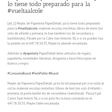
lo tiene todo preparado para la
#vueltaalcole
[ad_1] Mayte, de Papelería PaperDetall, ya lo tiene todo preparado
para la
#vueltaalcole
; material escolar, mochilas, libros de texto (no
sólo de infantil y primaria, te trae también los de secundaria y
bachillerato). Pásate por la Calle San Antonio 36, o si no puedes haz
tu pedido en el 647.78.50.35, Mayte te atiende encantada.
Además la
#papelería
PaperDetall tiene artículos de regalo,
juguetería, novedades literarias, droguería y hace fotocopias en
blanco y negro.
#ConsumeBusot
#FemPoble
#Busot
Mayte, de Papereria PaperDetall, ja ho té tot preparat per a la volta al
col.le; material escolar, motxilles, llibres de text (no sols d’infantil i
primària, et porta també els de secundària i batxillerat) . Passa’t pel
Carrer Sant Antoni 36, o si no pots fes la teua comanda en el
647.78.50.35, Mayte t’atén encantada.