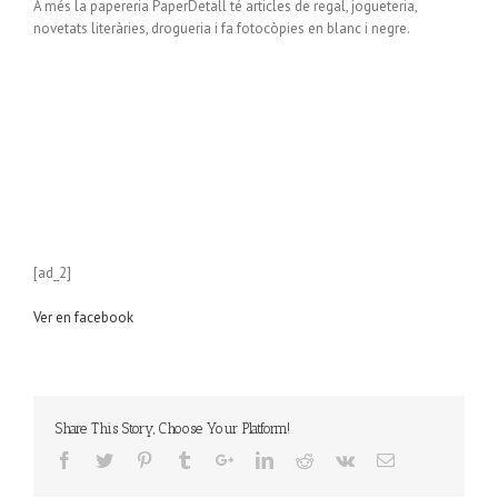
A més la papereria PaperDetall té articles de regal, jogueteria,
novetats literàries, drogueria i fa fotocòpies en blanc i negre.
[ad_2]
Ver en facebook
Share This Story, Choose Your Platform!