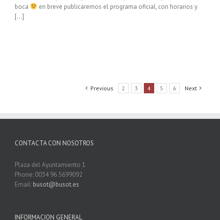
boca
en breve publicaremos el programa oficial, con horarios y
[…]
Previous
2
3
4
5
6
Next
CONTACTA CON NOSOTROS
Plaza del Ayuntamiento 1
Phone: 0034 96 5699092
Email:
busot@busot.es
INFORMACION GENERAL