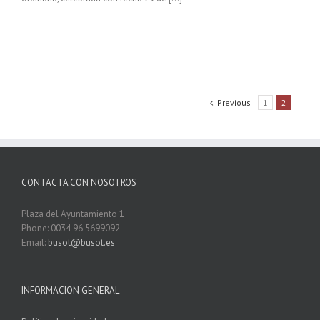
Previous
1
2
CONTACTA CON NOSOTROS
Plaza del Ayuntamiento 1
Phone: 0034 96 5699092
Email:
busot@busot.es
INFORMACION GENERAL