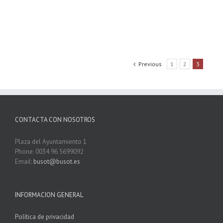
Previous
1
2
3
CONTACTA CON NOSOTROS
Plaza del Ayuntamiento 1
Phone: 0034 96 5699092
Email:
busot@busot.es
INFORMACION GENERAL
Política de privacidad