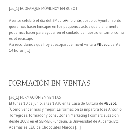
[ad_1] ECOPARQUE MÓVIL HOY EN BUSOT
Ayer se celebró el día del
#MedioAmbiente
, desde el Ayuntamiento
queremos hacer hincapié en los pequeños actos que diariamente
podemos hacer para ayudar en el cuidado de nuestro entorno, como
es el reciclaje.
Así recordamos que hoy el ecoparque móvil visitará
#Busot
, de 9 a
14 horas […]
FORMACIÓN EN VENTAS
[ad_1] FORMACIÓN EN VENTAS
El lunes 10 de junio, a las 19:30 en la Casa de Cultura de
#Busot
,
“Cómo vender más y mejor”. La formación la impartirá José Antonio
Torregrosa, formador y consultor en Marketing t comercialización
desde 2009, en el SERVEF, Fundeun, la Universidad de Alicante. Etc.
Además es CEO de Chocolates Marcos […]