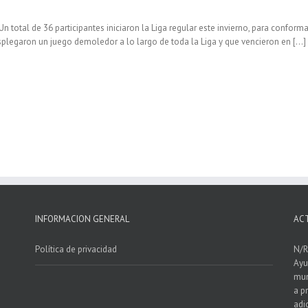
Un total de 36 participantes iniciaron la Liga regular este invierno, para confor
legaron un juego demoledor a lo largo de toda la Liga y que vencieron en […]
INFORMACION GENERAL
AC
Política de privacidad
N/R
Ayu
mun
a p
adi