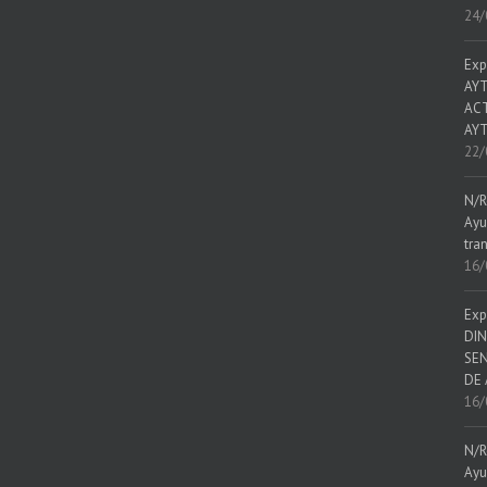
24/
Exp
AYT
ACT
AYT
22/
N/R
Ayu
tra
16/
Exp
DIN
SEN
DE 
16/
N/R
Ayu