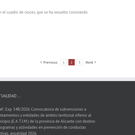
mar el cuadro de cruces, que se ha resuelto coronando
Previous
1
2
3
Next
TUALIDAD …
ef.: Exp. 548/2026. Convocatoria de subvenciones a
ntamientos y entidades de ámbito territorial inferior al
icipio (E.A.T.I.M.) de la provincia de Alicante con destino
rogramas y actividades en prevención de conductas
ctivas, anualidad 2026.