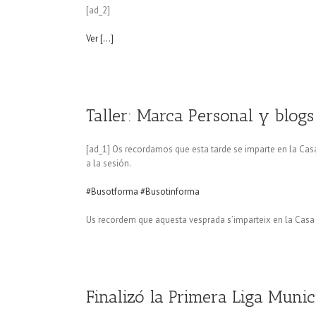
[ad_2]
Ver […]
Taller: Marca Personal y blogs
[ad_1] Os recordamos que esta tarde se imparte en la Casa 
a la sesión.
#Busotforma
#Busotinforma
Us recordem que aquesta vesprada s’imparteix en la Casa d
Finalizó la Primera Liga Munic