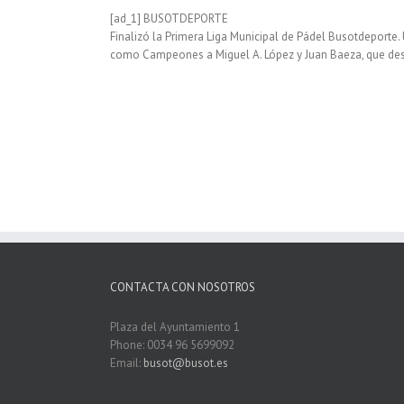
[ad_1] BUSOTDEPORTE
Finalizó la Primera Liga Municipal de Pádel Busotdeporte. 
como Campeones a Miguel A. López y Juan Baeza, que desp
CONTACTA CON NOSOTROS
Plaza del Ayuntamiento 1
Phone: 0034 96 5699092
Email:
busot@busot.es